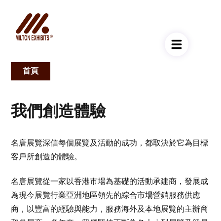
首頁
導
航
我們創造體驗
連
結
名唐展覽深信每個展覽及活動的成功，都取決於它為目標
客戶所創造的體驗。
名唐展覽從一家以香港市場為基礎的活動承建商，發展成
為現今展覽行業亞洲地區領先的綜合市場營銷服務供應
商，以豐富的經驗與能力，服務海外及本地展覽的主辦商