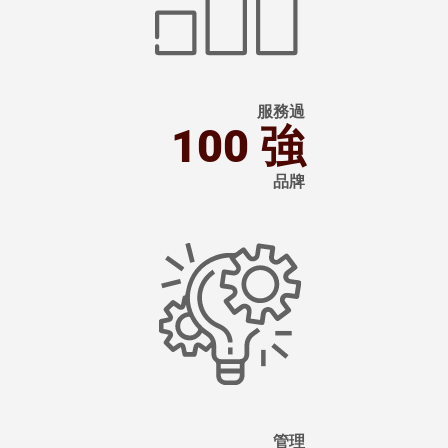
服務過
100 強
品牌
圖
片
管理