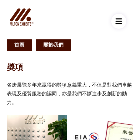
首頁
關於我們
導
航
奬項
連
結
名唐展覽多年來贏得的奬項意義重大，不但是對我們卓越
表現及優質服務的認同，亦是我們不斷進步及創新的動
力。