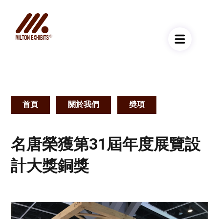
首頁
關於我們
奬項
導
航
名唐榮獲第31屆年度展覽設
連
計大獎銅獎
結