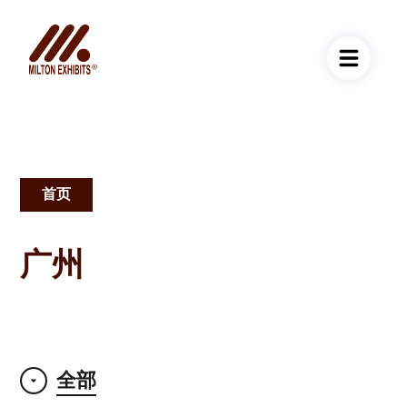
首页
面
包
广州
屑
全部