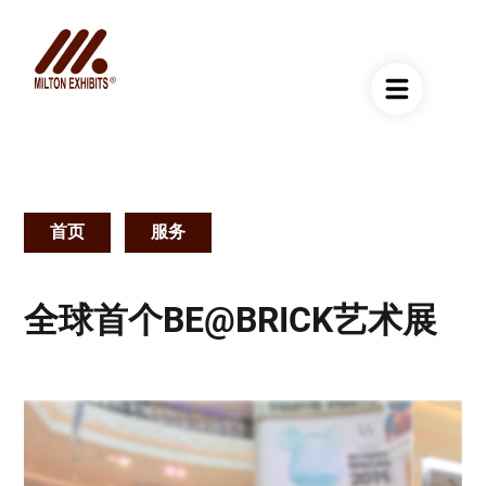
首页
服务
面
包
全球首个BE@BRICK艺术展
屑